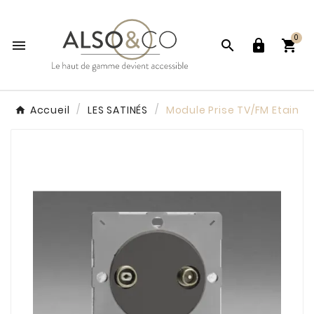
0




Accueil
LES SATINÉS
Module Prise TV/FM Etain