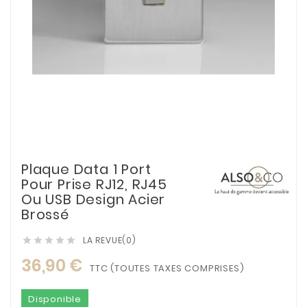
Plaque Data 1 Port
Pour Prise RJ12, RJ45
Ou USB Design Acier
Brossé
LA REVUE(0)





36,90 €
TTC (TOUTES TAXES COMPRISES)
Disponible