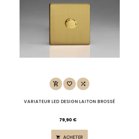



VARIATEUR LED DESIGN LAITON BROSSÉ
79,90 €
ACHETER
