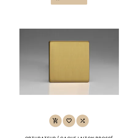


