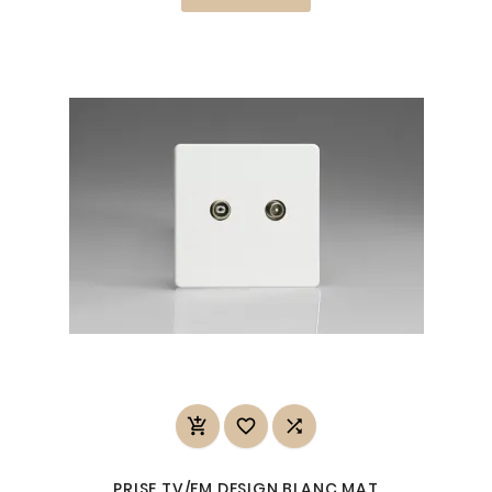



PRISE TV/FM DESIGN BLANC MAT